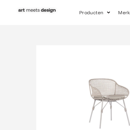
Ga
naar
art
meets
design​
Producten
Mer
de
inhoud