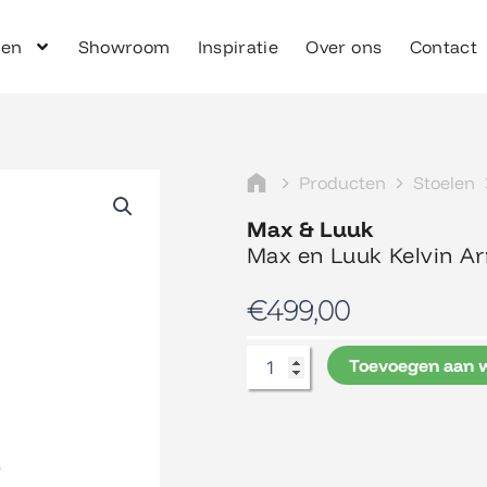
ken
Showroom
Inspiratie
Over ons
Contact
Producten
Stoelen
Max & Luuk
Max en Luuk Kelvin Arm
€
499,00
Max
Toevoegen aan 
en
Luuk
Kelvin
Armstoel,
incl.kussen.
aantal