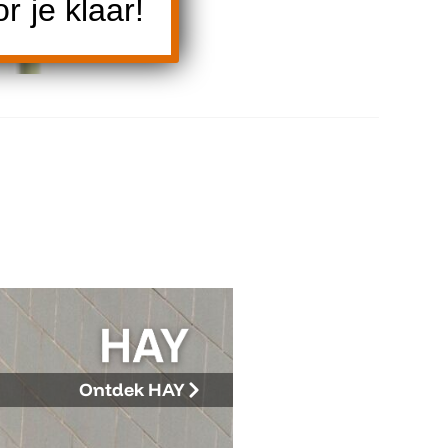
 je klaar!
Fermob
Fermob Lux
207×100
Ontdek HAY