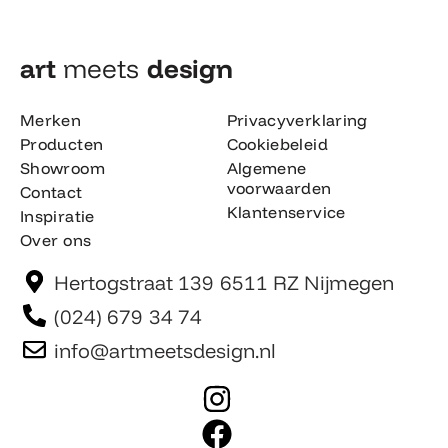
art
meets
design​
Merken
Privacyverklaring
Producten
Cookiebeleid
Showroom
Algemene
voorwaarden
Contact
Klantenservice
Inspiratie
Over ons
Hertogstraat 139 6511 RZ Nijmegen
(024) 679 34 74
info@artmeetsdesign.nl
I
n
F