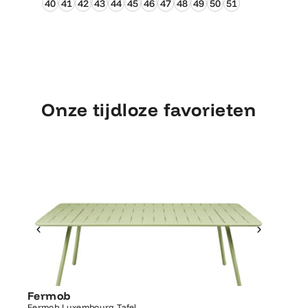
40
41
42
43
44
45
46
47
48
49
50
51
Onze tijdloze favorieten
Ontdek Fermob
Luxembourg Tafel
Fermob
Fermo
Fermob Luxembourg Tafel