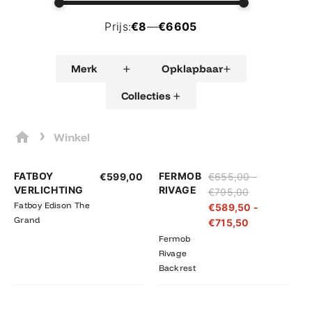
Prijs:
€8
—
€6605
+
+
Merk
Opklapbaar
+
Collecties
›
Winkel
Prijsklasse:
Prijsklasse:
FATBOY
FERMOB
€
599,00
€
655,00
-
€655,00
€589,50
VERLICHTING
RIVAGE
€
795,00
tot
tot
Fatboy Edison The
€
589,50
-
€795,00
€715,50
Grand
€
715,50
Fermob
Rivage
Backrest
Prijsklasse:
Prijsklasse: