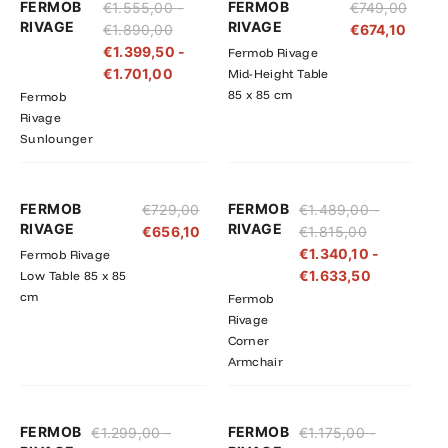
FERMOB
FERMOB
€
1.555,00
-
€
749,00
€1.555,00
€1.399,50
RIVAGE
RIVAGE
€
1.890,00
€
674,10
tot
tot
€
1.399,50
-
Fermob Rivage
€1.890,00
€1.701,00
€
1.701,00
Mid-Height Table
85 x 85 cm
Fermob
Rivage
Sunlounger
Prijsklasse:
Prijsklasse
FERMOB
FERMOB
€
729,00
€
1.489,00
-
€1.489,00
€1.340,10
RIVAGE
RIVAGE
€
656,10
€
1.815,00
tot
tot
€
1.340,10
-
Fermob Rivage
€1.815,00
€1.633,50
€
1.633,50
Low Table 85 x 85
cm
Fermob
Rivage
Corner
Armchair
Prijsklasse:
Prijsklasse:
Prijsklasse:
Prijsklasse
FERMOB
FERMOB
€
1.299,00
-
€
1.175,00
-
€1.299,00
€1.169,10
€1.175,00
€1.057,50