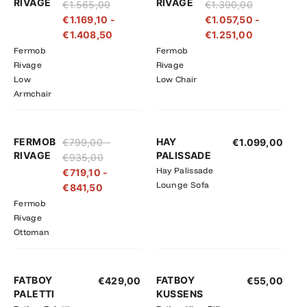
RIVAGE
RIVAGE
€
1.565,00
€
1.390,00
tot
tot
tot
tot
€
1.169,10
-
€
1.057,50
-
€1.565,00
€1.408,50
€1.390,00
€1.251,00
€
1.408,50
€
1.251,00
Fermob
Fermob
Rivage
Rivage
Low
Low Chair
Armchair
Prijsklasse:
Prijsklasse:
FERMOB
HAY
€
799,00
-
€
1.099,00
€719,10
€799,00
RIVAGE
PALISSADE
€
935,00
tot
tot
Hay Palissade
€
719,10
-
€841,50
€935,00
Lounge Sofa
€
841,50
Fermob
Rivage
Ottoman
FATBOY
FATBOY
€
429,00
€
55,00
PALETTI
KUSSENS