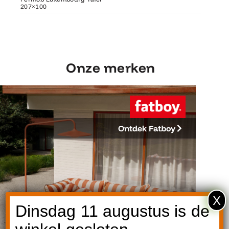
207×100
207×100
Fermob 
Onze merken
Ontdek Fatboy
X
Dinsdag 11 augustus is de