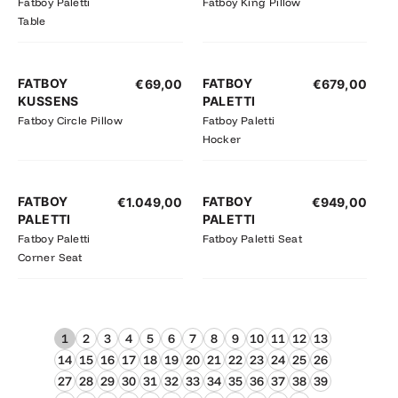
Fatboy Paletti
Fatboy King Pillow
Table
FATBOY
FATBOY
€
69,00
€
679,00
KUSSENS
PALETTI
Fatboy Circle Pillow
Fatboy Paletti
Hocker
FATBOY
FATBOY
€
1.049,00
€
949,00
PALETTI
PALETTI
Fatboy Paletti
Fatboy Paletti Seat
Corner Seat
1
2
3
4
5
6
7
8
9
10
11
12
13
14
15
16
17
18
19
20
21
22
23
24
25
26
27
28
29
30
31
32
33
34
35
36
37
38
39