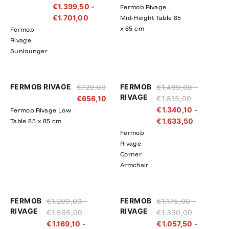
€
1.399,50
-
Fermob Rivage
€1.890,00
€1.701,00
€
1.701,00
Mid-Height Table 85
x 85 cm
Fermob
Rivage
Sunlounger
Prijsklasse:
Prijsklass
FERMOB RIVAGE
FERMOB
€
729,00
€
1.489,00
-
€1.489,00
€1.340,10
RIVAGE
€
656,10
€
1.815,00
tot
tot
€
1.340,10
-
Fermob Rivage Low
€1.815,00
€1.633,5
€
1.633,50
Table 85 x 85 cm
Fermob
Rivage
Corner
Armchair
Prijsklasse:
Prijsklasse:
Prijsklasse
Prijsklass
FERMOB
FERMOB
€
1.299,00
-
€
1.175,00
-
€1.299,00
€1.169,10
€1.175,00
€1.057,50
RIVAGE
RIVAGE
€
1.565,00
€
1.390,00
tot
tot
tot
tot
€
1.169,10
-
€
1.057,50
-
€1.565,00
€1.408,50
€1.390,00
€1.251,00