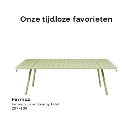
Onze tijdloze favorieten
Ontdek Fermob
Fermob
Fer
Luxembourg Tafel 207×100
Fermob Luxembourg Tafel
207×100
Fermo