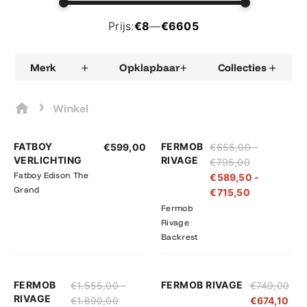
Prijs:
€8
—
€6605
+
+
+
Merk
Opklapbaar
Collecties
›
Winkel
Prijsklasse:
Prijsklasse:
FATBOY
FERMOB
€
599,00
€
655,00
-
€655,00
€589,50
VERLICHTING
RIVAGE
€
795,00
tot
tot
Fatboy Edison The
€
589,50
-
€795,00
€715,50
Grand
€
715,50
Fermob
Rivage
Backrest
Prijsklasse:
Prijsklasse:
FERMOB
FERMOB RIVAGE
€
1.555,00
-
€
749,00
€1.555,00
€1.399,50
RIVAGE
€
1.890,00
€
674,10
tot
tot