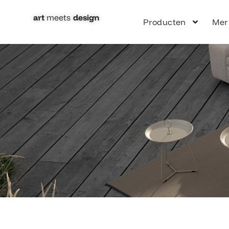
Ga
naar
art
meets
design​
Producten
Mer
de
inhoud