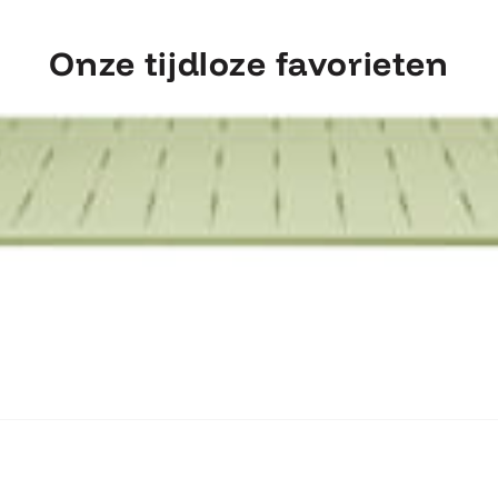
Onze tijdloze favorieten
ntdek Fermob Luxembourg Tafel 207×1