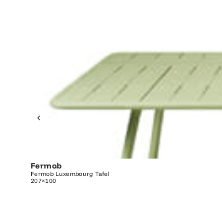
Fermob
O
Fermob Luxembourg Tafel
207×100