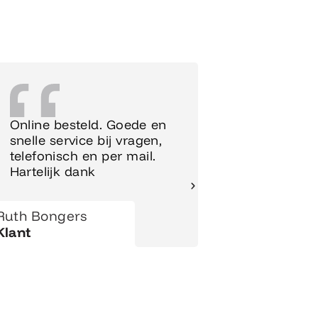
Online besteld. Goede en
Supersnel
snelle service bij vragen,
Meubels 
telefonisch en per mail.
meteen o
Hartelijk dank
gezet.
Ruth Bongers
Hanny
Klant
Klant