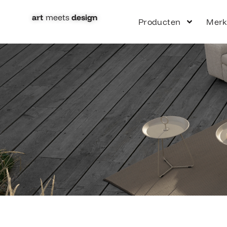
Ga
naar
art
meets
design​
Producten
Mer
de
inhoud