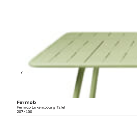
Fermob
O
Fermob Luxembourg Tafel
207×100