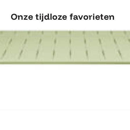
Onze tijdloze favorieten
ntdek Fermob Luxembourg Tafel 207×10