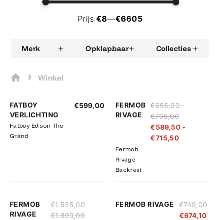
Prijs:
€8
—
€6605
+
+
+
Merk
Opklapbaar
Collecties
›
Winkel
Prijsklasse:
Prijsklasse:
FATBOY
FERMOB
€
599,00
€
655,00
-
€655,00
€589,50
VERLICHTING
RIVAGE
€
795,00
tot
tot
Fatboy Edison The
€
589,50
-
€795,00
€715,50
Grand
€
715,50
Fermob
Rivage
Backrest
Prijsklasse:
Prijsklasse:
FERMOB
FERMOB RIVAGE
€
1.555,00
-
€
749,00
€1.555,00
€1.399,50
RIVAGE
€
1.890,00
€
674,10
tot
tot