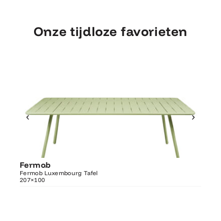
Onze tijdloze favorieten
Ontdek Fermob
Fermob
Fer
Luxembourg Tafel 207×100
Fermob Luxembourg Tafel
207×100
Fermo