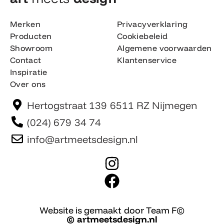
Merken
Privacyverklaring
Producten
Cookiebeleid
Showroom
Algemene voorwaarden
Contact
Klantenservice
Inspiratie
Over ons
Hertogstraat 139 6511 RZ Nijmegen
(024) 679 34 74
info@artmeetsdesign.nl
I
n
F
s
a
t
c
Website is gemaakt door Team F©
© artmeetsdesign.nl
a