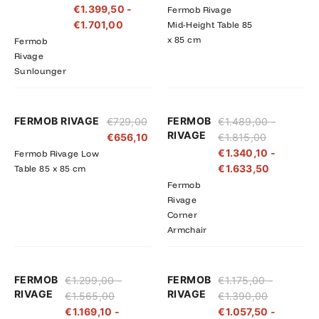
€
1.399,50
-
Fermob Rivage
€1.890,00
€1.701,00
€
1.701,00
Mid-Height Table 85
x 85 cm
Fermob
Rivage
Sunlounger
Prijsklasse:
Prijsklass
FERMOB RIVAGE
FERMOB
€
729,00
€
1.489,00
-
€1.489,00
€1.340,10
RIVAGE
€
656,10
€
1.815,00
tot
tot
€
1.340,10
-
Fermob Rivage Low
€1.815,00
€1.633,5
€
1.633,50
Table 85 x 85 cm
Fermob
Rivage
Corner
Armchair
Prijsklasse:
Prijsklasse:
Prijsklasse
Prijsklass
FERMOB
FERMOB
€
1.299,00
-
€
1.175,00
-
€1.299,00
€1.169,10
€1.175,00
€1.057,50
RIVAGE
RIVAGE
€
1.565,00
€
1.390,00
tot
tot
tot
tot
€
1.169,10
-
€
1.057,50
-
€1.565,00
€1.408,50
€1.390,00
€1.251,00