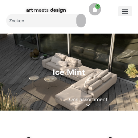
Ga
0
Cart
naar
art
meets
design​
de
Search
inhoud
Ice Mint
Ons assortiment