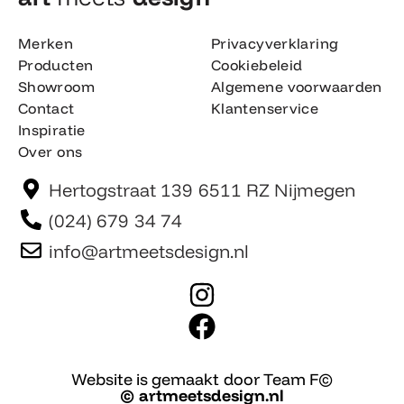
Merken
Privacyverklaring
Producten
Cookiebeleid
Showroom
Algemene voorwaarden
Contact
Klantenservice
Inspiratie
Over ons
Hertogstraat 139 6511 RZ Nijmegen
(024) 679 34 74
info@artmeetsdesign.nl
I
n
F
s
a
t
c
Website is gemaakt door Team F©
© artmeetsdesign.nl
a