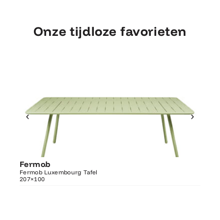
Onze tijdloze favorieten
Ontdek Fermob
Fermob
Fer
Luxembourg Tafel 207×100
Fermob Luxembourg Tafel
207×100
Fermo