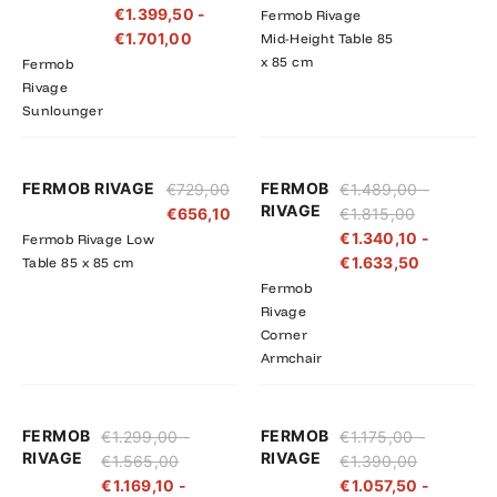
€
1.399,50
-
Fermob Rivage
€1.890,00
€1.701,00
€
1.701,00
Mid-Height Table 85
x 85 cm
Fermob
Rivage
Sunlounger
Prijsklasse:
Prijsklass
FERMOB RIVAGE
FERMOB
€
729,00
€
1.489,00
-
€1.489,00
€1.340,10
RIVAGE
€
656,10
€
1.815,00
tot
tot
€
1.340,10
-
Fermob Rivage Low
€1.815,00
€1.633,5
€
1.633,50
Table 85 x 85 cm
Fermob
Rivage
Corner
Armchair
Prijsklasse:
Prijsklasse:
Prijsklasse
Prijsklass
FERMOB
FERMOB
€
1.299,00
-
€
1.175,00
-
€1.299,00
€1.169,10
€1.175,00
€1.057,50
RIVAGE
RIVAGE
€
1.565,00
€
1.390,00
tot
tot
tot
tot
€
1.169,10
-
€
1.057,50
-
€1.565,00
€1.408,50
€1.390,00
€1.251,00