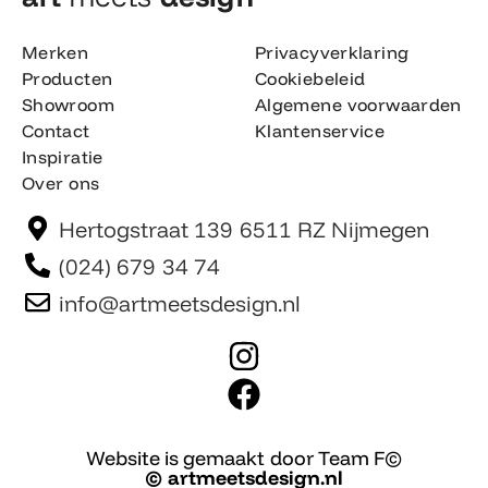
Merken
Privacyverklaring
Producten
Cookiebeleid
Showroom
Algemene voorwaarden
Contact
Klantenservice
Inspiratie
Over ons
Hertogstraat 139 6511 RZ Nijmegen
(024) 679 34 74
info@artmeetsdesign.nl
I
n
F
s
a
t
c
Website is gemaakt door Team F©
© artmeetsdesign.nl
a