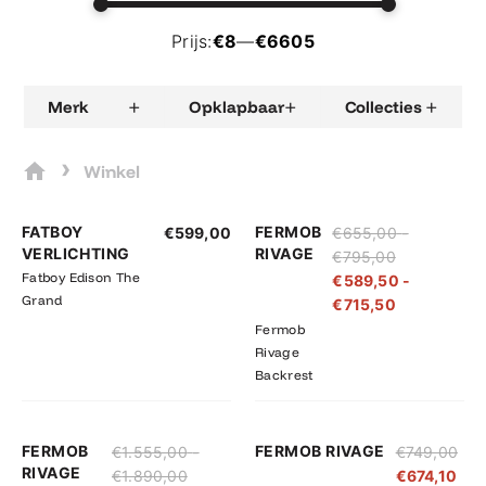
Prijs:
€8
—
€6605
+
+
+
Merk
Opklapbaar
Collecties
›
Winkel
Prijsklasse:
Prijsklasse:
FATBOY
FERMOB
€
599,00
€
655,00
-
€655,00
€589,50
VERLICHTING
RIVAGE
€
795,00
tot
tot
Fatboy Edison The
€
589,50
-
€795,00
€715,50
Grand
€
715,50
Fermob
Rivage
Backrest
Prijsklasse:
Prijsklasse:
FERMOB
FERMOB RIVAGE
€
1.555,00
-
€
749,00
€1.555,00
€1.399,50
RIVAGE
€
1.890,00
€
674,10
tot
tot