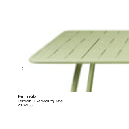
Fermob
O
Fermob Luxembourg Tafel
207×100