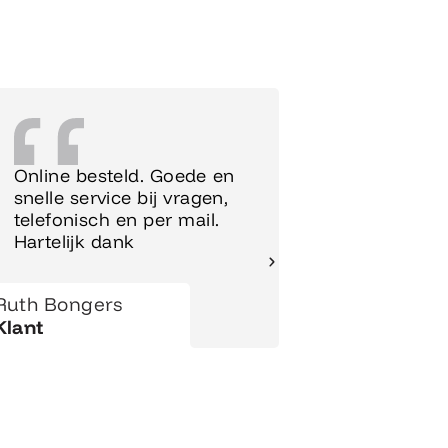
Online besteld. Goede en
Supersnel
snelle service bij vragen,
Meubels 
telefonisch en per mail.
meteen o
Hartelijk dank
gezet.
Ruth Bongers
Hanny
Klant
Klant