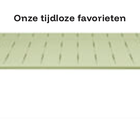
Onze tijdloze favorieten
ntdek Fermob Luxembourg Tafel 207×1