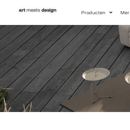
Ga
naar
art
meets
design​
Producten
Mer
de
inhoud