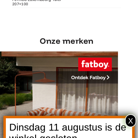
207×100
207×100
Fermob 
Onze merken
Ontdek Fatboy
X
Dinsdag 11 augustus is de