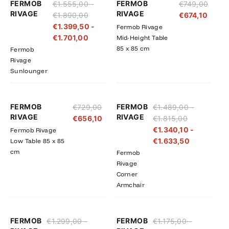
FERMOB
FERMOB
€
1.555,00
-
€
749,00
€1.555,00
€1.399,50
RIVAGE
RIVAGE
€
1.890,00
€
674,10
tot
tot
€
1.399,50
-
Fermob Rivage
€1.890,00
€1.701,00
€
1.701,00
Mid-Height Table
85 x 85 cm
Fermob
Rivage
Sunlounger
Prijsklasse:
Prijsklasse
FERMOB
FERMOB
€
729,00
€
1.489,00
-
€1.489,00
€1.340,10
RIVAGE
RIVAGE
€
656,10
€
1.815,00
tot
tot
€
1.340,10
-
Fermob Rivage
€1.815,00
€1.633,50
€
1.633,50
Low Table 85 x 85
cm
Fermob
Rivage
Corner
Armchair
Prijsklasse:
Prijsklasse:
Prijsklasse:
Prijsklasse
FERMOB
FERMOB
€
1.299,00
-
€
1.175,00
-
€1.299,00
€1.169,10
€1.175,00
€1.057,50