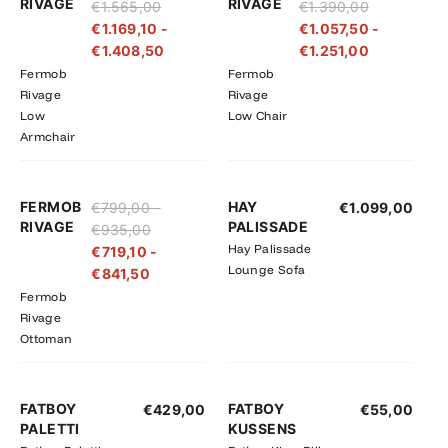
RIVAGE
RIVAGE
€
1.565,00
€
1.390,00
tot
tot
tot
tot
€
1.169,10
-
€
1.057,50
-
€1.565,00
€1.408,50
€1.390,00
€1.251,00
€
1.408,50
€
1.251,00
Fermob
Fermob
Rivage
Rivage
Low
Low Chair
Armchair
Prijsklasse:
Prijsklasse:
FERMOB
HAY
€
799,00
-
€
1.099,00
€719,10
€799,00
RIVAGE
PALISSADE
€
935,00
tot
tot
Hay Palissade
€
719,10
-
€841,50
€935,00
Lounge Sofa
€
841,50
Fermob
Rivage
Ottoman
FATBOY
FATBOY
€
429,00
€
55,00
PALETTI
KUSSENS