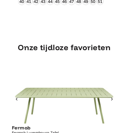
40
41
42
43
44
45
46
47
48
49
50
51
Onze tijdloze favorieten
Ontdek Fermob
Luxembourg Tafel
Fermob
Fermo
Fermob Luxembourg Tafel