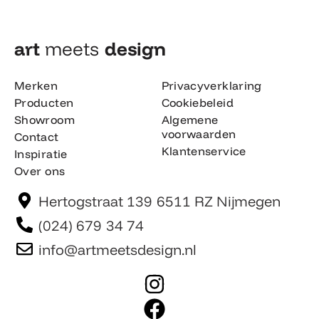
art
meets
design​
Merken
Privacyverklaring
Producten
Cookiebeleid
Showroom
Algemene
voorwaarden
Contact
Klantenservice
Inspiratie
Over ons
Hertogstraat 139 6511 RZ Nijmegen
(024) 679 34 74
info@artmeetsdesign.nl
I
n
F