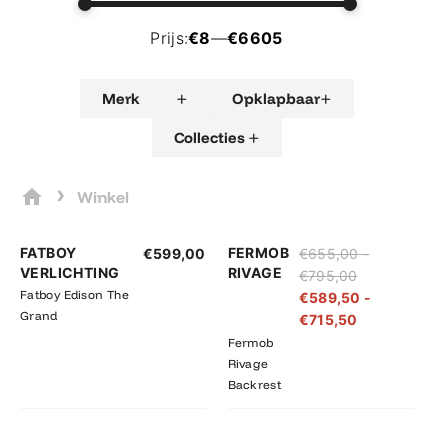
Prijs:
€8
—
€6605
+
+
Merk
Opklapbaar
+
Collecties
›
Winkel
Prijsklasse:
Prijsklasse:
FATBOY
FERMOB
€
599,00
€
655,00
-
€655,00
€589,50
VERLICHTING
RIVAGE
€
795,00
tot
tot
Fatboy Edison The
€
589,50
-
€795,00
€715,50
Grand
€
715,50
Fermob
Rivage
Backrest
Prijsklasse:
Prijsklasse: