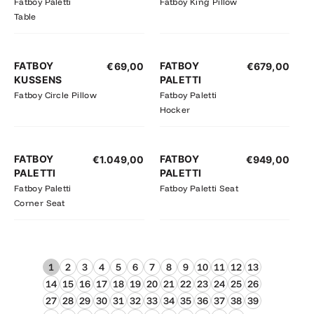
Fatboy Paletti
Fatboy King Pillow
Table
FATBOY
FATBOY
€
69,00
€
679,00
KUSSENS
PALETTI
Fatboy Circle Pillow
Fatboy Paletti
Hocker
FATBOY
FATBOY
€
1.049,00
€
949,00
PALETTI
PALETTI
Fatboy Paletti
Fatboy Paletti Seat
Corner Seat
1
2
3
4
5
6
7
8
9
10
11
12
13
14
15
16
17
18
19
20
21
22
23
24
25
26
27
28
29
30
31
32
33
34
35
36
37
38
39