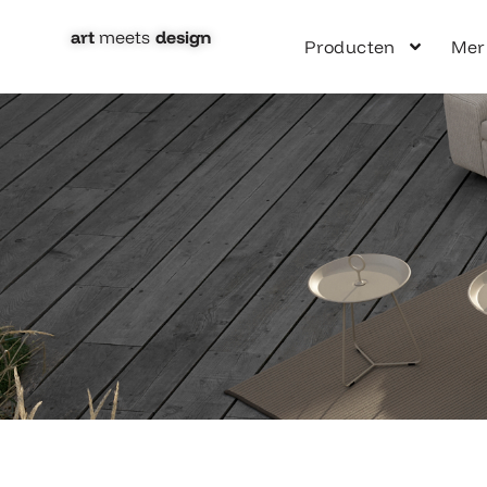
Ga
naar
art
meets
design​
Producten
Mer
de
inhoud