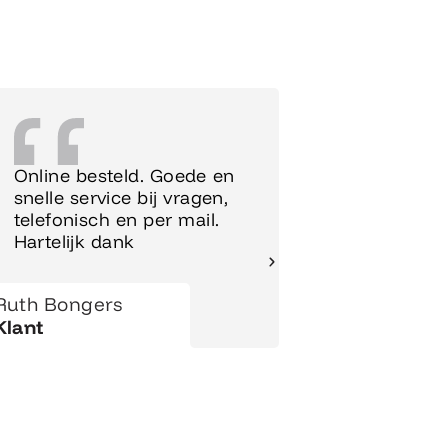
Online besteld. Goede en
Supersnel
snelle service bij vragen,
Meubels 
telefonisch en per mail.
meteen o
Hartelijk dank
gezet.
Ruth Bongers
Hanny
Klant
Klant