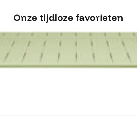
Onze tijdloze favorieten
ntdek Fermob Luxembourg Tafel 207×1