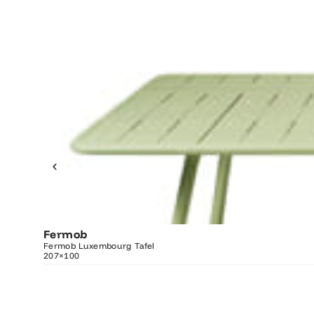
Fermob
O
Fermob Luxembourg Tafel
207×100