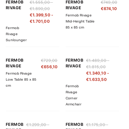
FERMOB
FERMOB
€
1.555,00
-
€
749,00
€1.555,00
€1.399,50
RIVAGE
RIVAGE
€
1.890,00
€
674,10
tot
tot
€
1.399,50
-
Fermob Rivage
€1.890,00
€1.701,00
€
1.701,00
Mid-Height Table
85 x 85 cm
Fermob
Rivage
Sunlounger
Prijsklasse:
Prijsklasse
FERMOB
FERMOB
€
729,00
€
1.489,00
-
€1.489,00
€1.340,10
RIVAGE
RIVAGE
€
656,10
€
1.815,00
tot
tot
€
1.340,10
-
Fermob Rivage
€1.815,00
€1.633,50
€
1.633,50
Low Table 85 x 85
cm
Fermob
Rivage
Corner
Armchair
Prijsklasse:
Prijsklasse:
Prijsklasse:
Prijsklasse
FERMOB
FERMOB
€
1.299,00
-
€
1.175,00
-
€1.299,00
€1.169,10
€1.175,00
€1.057,50