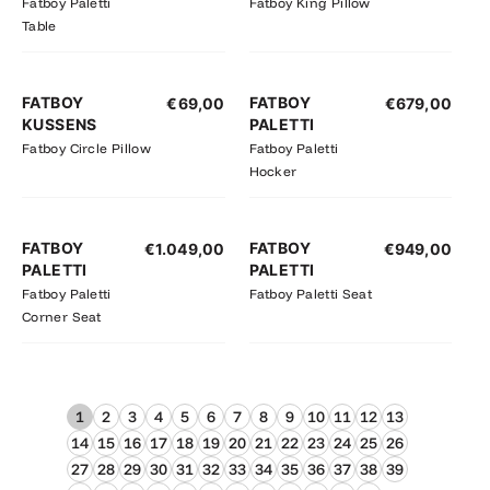
Fatboy Paletti
Fatboy King Pillow
Table
FATBOY
FATBOY
€
69,00
€
679,00
KUSSENS
PALETTI
Fatboy Circle Pillow
Fatboy Paletti
Hocker
FATBOY
FATBOY
€
1.049,00
€
949,00
PALETTI
PALETTI
Fatboy Paletti
Fatboy Paletti Seat
Corner Seat
1
2
3
4
5
6
7
8
9
10
11
12
13
14
15
16
17
18
19
20
21
22
23
24
25
26
27
28
29
30
31
32
33
34
35
36
37
38
39