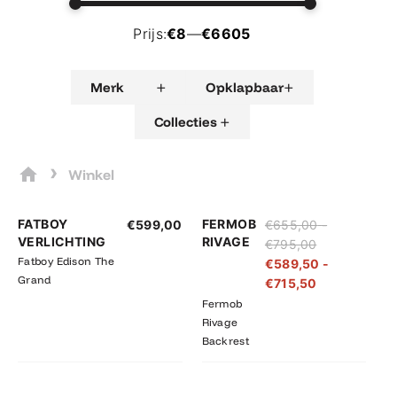
Prijs:
€8
—
€6605
+
+
Merk
Opklapbaar
+
Collecties
›
Winkel
Prijsklasse:
Prijsklasse:
FATBOY
FERMOB
€
599,00
€
655,00
-
€655,00
€589,50
VERLICHTING
RIVAGE
€
795,00
tot
tot
Fatboy Edison The
€
589,50
-
€795,00
€715,50
Grand
€
715,50
Fermob
Rivage
Backrest
Prijsklasse:
Prijsklasse: