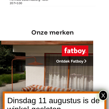
207×100
207×100
Fermob 
Onze merken
Ontdek Fatboy
X
Dinsdag 11 augustus is de