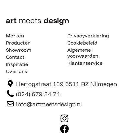
art
meets
design​
Merken
Privacyverklaring
Producten
Cookiebeleid
Showroom
Algemene
voorwaarden
Contact
Klantenservice
Inspiratie
Over ons
Hertogstraat 139 6511 RZ Nijmegen
(024) 679 34 74
info@artmeetsdesign.nl
I
n
F