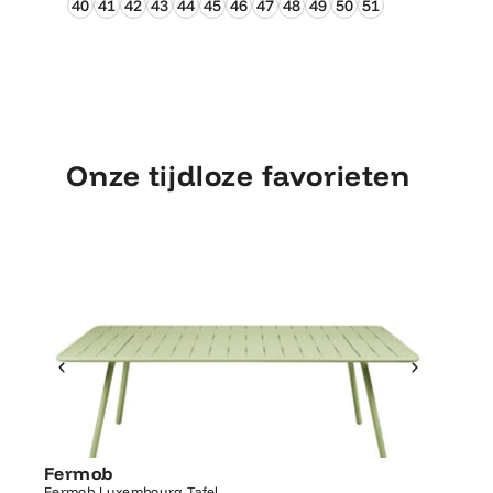
40
41
42
43
44
45
46
47
48
49
50
51
Onze tijdloze favorieten
Ontdek Fermob
Luxembourg Tafel
Fermob
Fermo
Fermob Luxembourg Tafel