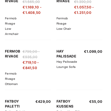
RIVAGE
RIVAGE
€
1.565,00
€
1.390,00
tot
tot
tot
tot
€
1.169,10
-
€
1.057,50
-
€1.565,00
€1.408,50
€1.390,00
€1.251,00
€
1.408,50
€
1.251,00
Fermob
Fermob
Rivage
Rivage
Low
Low Chair
Armchair
Prijsklasse:
Prijsklasse:
FERMOB
HAY
€
799,00
-
€
1.099,00
€719,10
€799,00
RIVAGE
PALISSADE
€
935,00
tot
tot
Hay Palissade
€
719,10
-
€841,50
€935,00
Lounge Sofa
€
841,50
Fermob
Rivage
Ottoman
FATBOY
FATBOY
€
429,00
€
55,00
PALETTI
KUSSENS