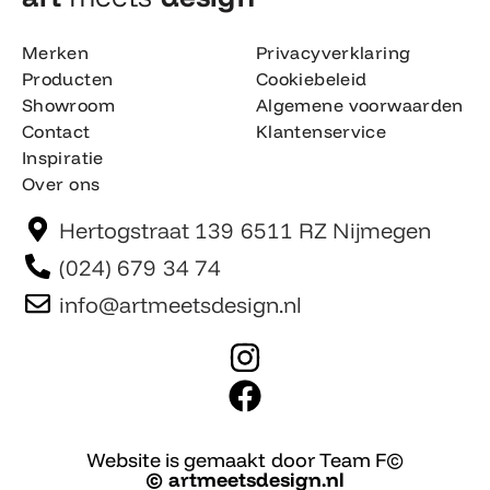
Merken
Privacyverklaring
Producten
Cookiebeleid
Showroom
Algemene voorwaarden
Contact
Klantenservice
Inspiratie
Over ons
Hertogstraat 139 6511 RZ Nijmegen
(024) 679 34 74
info@artmeetsdesign.nl
I
n
F
s
a
t
c
Website is gemaakt door Team F©
© artmeetsdesign.nl
a