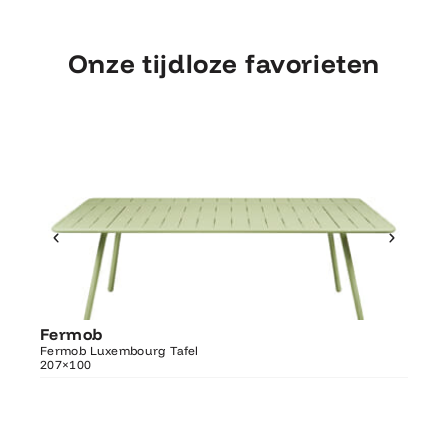
Onze tijdloze favorieten
Ontdek Fermob
Fermob
Fer
Luxembourg Tafel 207×100
Fermob Luxembourg Tafel
207×100
Fermo