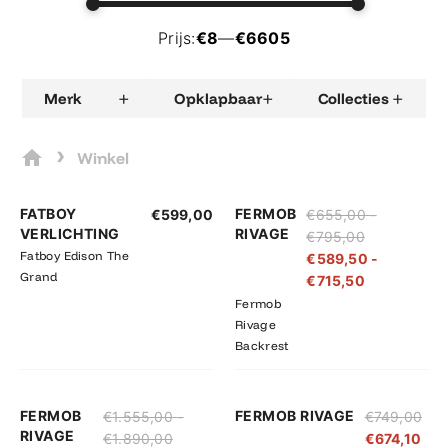
Prijs:
€8
—
€6605
+
+
+
Merk
Opklapbaar
Collecties
›
Winkel
Prijsklasse:
Prijsklasse:
FATBOY
FERMOB
€
599,00
€
655,00
-
€655,00
€589,50
VERLICHTING
RIVAGE
€
795,00
tot
tot
Fatboy Edison The
€
589,50
-
€795,00
€715,50
Grand
€
715,50
Fermob
Rivage
Backrest
Prijsklasse:
Prijsklasse:
FERMOB
FERMOB RIVAGE
€
1.555,00
-
€
749,00
€1.555,00
€1.399,50
RIVAGE
€
1.890,00
€
674,10
tot
tot