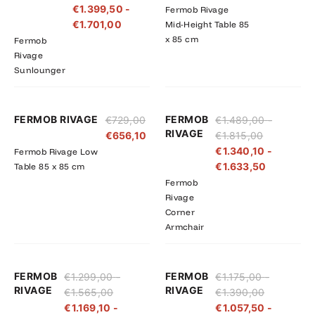
€
1.399,50
-
Fermob Rivage
€1.890,00
€1.701,00
€
1.701,00
Mid-Height Table 85
x 85 cm
Fermob
Rivage
Sunlounger
Prijsklasse:
Prijsklass
FERMOB RIVAGE
FERMOB
€
729,00
€
1.489,00
-
€1.489,00
€1.340,10
RIVAGE
€
656,10
€
1.815,00
tot
tot
€
1.340,10
-
Fermob Rivage Low
€1.815,00
€1.633,5
€
1.633,50
Table 85 x 85 cm
Fermob
Rivage
Corner
Armchair
Prijsklasse:
Prijsklasse:
Prijsklasse
Prijsklass
FERMOB
FERMOB
€
1.299,00
-
€
1.175,00
-
€1.299,00
€1.169,10
€1.175,00
€1.057,50
RIVAGE
RIVAGE
€
1.565,00
€
1.390,00
tot
tot
tot
tot
€
1.169,10
-
€
1.057,50
-
€1.565,00
€1.408,50
€1.390,00
€1.251,00