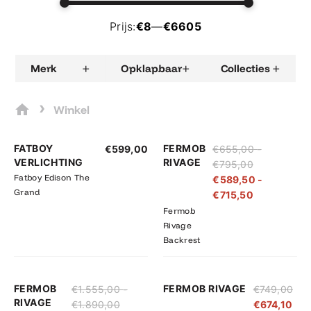
Prijs:
€8
—
€6605
+
+
+
Merk
Opklapbaar
Collecties
›
Winkel
Prijsklasse:
Prijsklasse:
FATBOY
FERMOB
€
599,00
€
655,00
-
€655,00
€589,50
VERLICHTING
RIVAGE
€
795,00
tot
tot
Fatboy Edison The
€
589,50
-
€795,00
€715,50
Grand
€
715,50
Fermob
Rivage
Backrest
Prijsklasse:
Prijsklasse:
FERMOB
FERMOB RIVAGE
€
1.555,00
-
€
749,00
€1.555,00
€1.399,50
RIVAGE
€
1.890,00
€
674,10
tot
tot