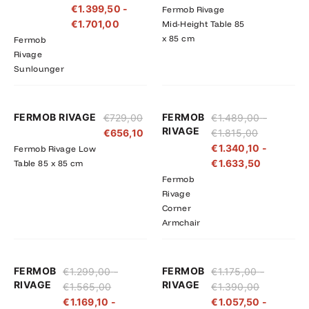
€
1.399,50
-
Fermob Rivage
€1.890,00
€1.701,00
€
1.701,00
Mid-Height Table 85
x 85 cm
Fermob
Rivage
Sunlounger
Prijsklasse:
Prijsklass
FERMOB RIVAGE
FERMOB
€
729,00
€
1.489,00
-
€1.489,00
€1.340,10
RIVAGE
€
656,10
€
1.815,00
tot
tot
€
1.340,10
-
Fermob Rivage Low
€1.815,00
€1.633,5
€
1.633,50
Table 85 x 85 cm
Fermob
Rivage
Corner
Armchair
Prijsklasse:
Prijsklasse:
Prijsklasse
Prijsklass
FERMOB
FERMOB
€
1.299,00
-
€
1.175,00
-
€1.299,00
€1.169,10
€1.175,00
€1.057,50
RIVAGE
RIVAGE
€
1.565,00
€
1.390,00
tot
tot
tot
tot
€
1.169,10
-
€
1.057,50
-
€1.565,00
€1.408,50
€1.390,00
€1.251,00