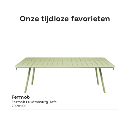
Onze tijdloze favorieten
Ontdek Fermob
Fermob
Fer
Luxembourg Tafel 207×100
Fermob Luxembourg Tafel
207×100
Fermo