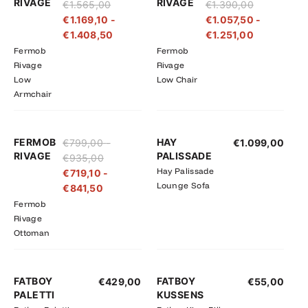
RIVAGE
RIVAGE
€
1.565,00
€
1.390,00
tot
tot
tot
tot
€
1.169,10
-
€
1.057,50
-
€1.565,00
€1.408,50
€1.390,00
€1.251,00
€
1.408,50
€
1.251,00
Fermob
Fermob
Rivage
Rivage
Low
Low Chair
Armchair
Prijsklasse:
Prijsklasse:
FERMOB
HAY
€
799,00
-
€
1.099,00
€719,10
€799,00
RIVAGE
PALISSADE
€
935,00
tot
tot
Hay Palissade
€
719,10
-
€841,50
€935,00
Lounge Sofa
€
841,50
Fermob
Rivage
Ottoman
FATBOY
FATBOY
€
429,00
€
55,00
PALETTI
KUSSENS