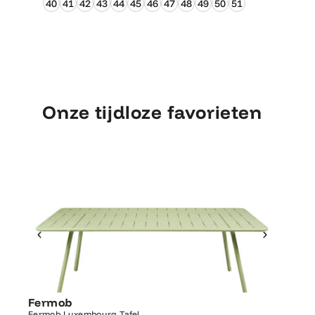
40
41
42
43
44
45
46
47
48
49
50
51
Onze tijdloze favorieten
Ontdek Fermob
Luxembourg Tafel
Fermob
Fermo
Fermob Luxembourg Tafel