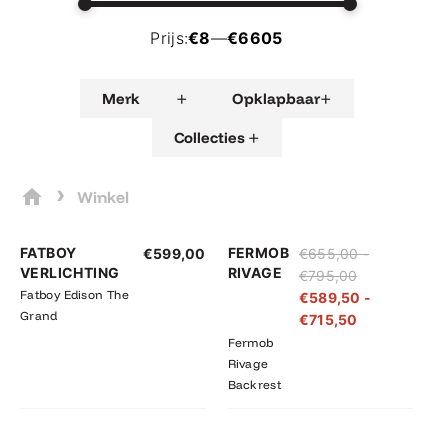
Prijs:
€8
—
€6605
+
+
Merk
Opklapbaar
+
Collecties
›
Winkel
Prijsklasse:
Prijsklasse:
FATBOY
FERMOB
€
599,00
€
655,00
-
€655,00
€589,50
VERLICHTING
RIVAGE
€
795,00
tot
tot
Fatboy Edison The
€
589,50
-
€795,00
€715,50
Grand
€
715,50
Fermob
Rivage
Backrest
Prijsklasse:
Prijsklasse: