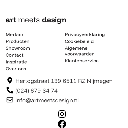
art
meets
design​
Merken
Privacyverklaring
Producten
Cookiebeleid
Showroom
Algemene
voorwaarden
Contact
Klantenservice
Inspiratie
Over ons
Hertogstraat 139 6511 RZ Nijmegen
(024) 679 34 74
info@artmeetsdesign.nl
I
n
F