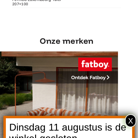
207×100
207×100
Fermob 
Onze merken
Ontdek Fatboy
X
Dinsdag 11 augustus is de