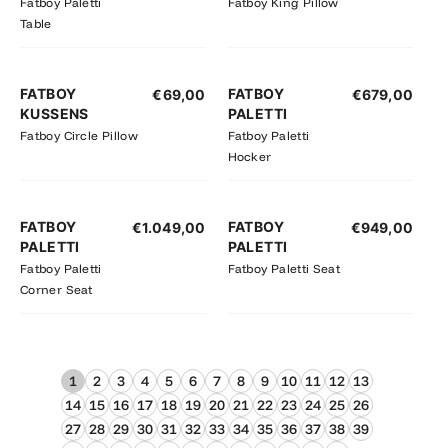
Fatboy Paletti
Fatboy King Pillow
Table
FATBOY
FATBOY
€
69,00
€
679,00
KUSSENS
PALETTI
Fatboy Circle Pillow
Fatboy Paletti
Hocker
FATBOY
FATBOY
€
1.049,00
€
949,00
PALETTI
PALETTI
Fatboy Paletti
Fatboy Paletti Seat
Corner Seat
1
2
3
4
5
6
7
8
9
10
11
12
13
14
15
16
17
18
19
20
21
22
23
24
25
26
27
28
29
30
31
32
33
34
35
36
37
38
39