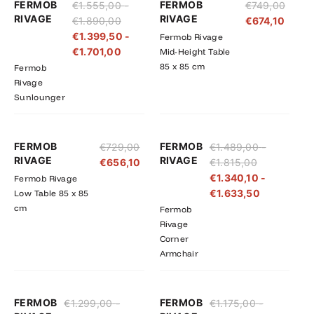
FERMOB
FERMOB
€
1.555,00
-
€
749,00
€1.555,00
€1.399,50
RIVAGE
RIVAGE
€
1.890,00
€
674,10
tot
tot
€
1.399,50
-
Fermob Rivage
€1.890,00
€1.701,00
€
1.701,00
Mid-Height Table
85 x 85 cm
Fermob
Rivage
Sunlounger
Prijsklasse:
Prijsklasse
FERMOB
FERMOB
€
729,00
€
1.489,00
-
€1.489,00
€1.340,10
RIVAGE
RIVAGE
€
656,10
€
1.815,00
tot
tot
€
1.340,10
-
Fermob Rivage
€1.815,00
€1.633,50
€
1.633,50
Low Table 85 x 85
cm
Fermob
Rivage
Corner
Armchair
Prijsklasse:
Prijsklasse:
Prijsklasse:
Prijsklasse
FERMOB
FERMOB
€
1.299,00
-
€
1.175,00
-
€1.299,00
€1.169,10
€1.175,00
€1.057,50