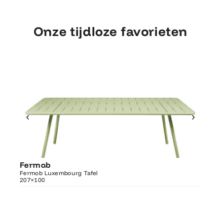
Onze tijdloze favorieten
Ontdek Fermob
Fermob
Fer
Luxembourg Tafel 207×100
Fermob Luxembourg Tafel
207×100
Fermo