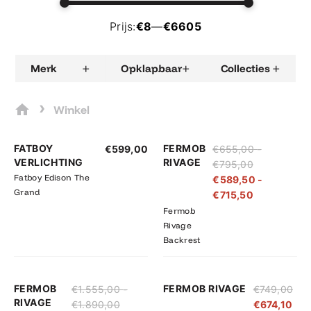
Prijs:
€8
—
€6605
+
+
+
Merk
Opklapbaar
Collecties
›
Winkel
Prijsklasse:
Prijsklasse:
FATBOY
FERMOB
€
599,00
€
655,00
-
€655,00
€589,50
VERLICHTING
RIVAGE
€
795,00
tot
tot
Fatboy Edison The
€
589,50
-
€795,00
€715,50
Grand
€
715,50
Fermob
Rivage
Backrest
Prijsklasse:
Prijsklasse:
FERMOB
FERMOB RIVAGE
€
1.555,00
-
€
749,00
€1.555,00
€1.399,50
RIVAGE
€
1.890,00
€
674,10
tot
tot