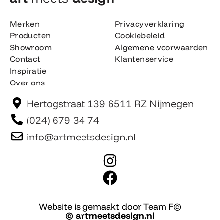
Merken
Privacyverklaring
Producten
Cookiebeleid
Showroom
Algemene voorwaarden
Contact
Klantenservice
Inspiratie
Over ons
Hertogstraat 139 6511 RZ Nijmegen
(024) 679 34 74
info@artmeetsdesign.nl
I
n
F
s
a
t
c
Website is gemaakt door Team F©
© artmeetsdesign.nl
a