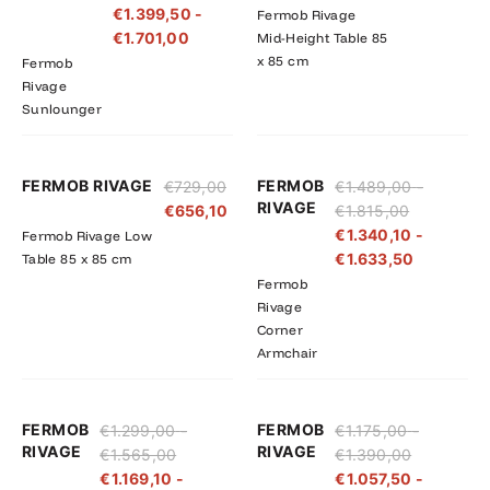
€
1.399,50
-
Fermob Rivage
€1.890,00
€1.701,00
€
1.701,00
Mid-Height Table 85
x 85 cm
Fermob
Rivage
Sunlounger
Prijsklasse:
Prijsklass
FERMOB RIVAGE
FERMOB
€
729,00
€
1.489,00
-
€1.489,00
€1.340,10
RIVAGE
€
656,10
€
1.815,00
tot
tot
€
1.340,10
-
Fermob Rivage Low
€1.815,00
€1.633,5
€
1.633,50
Table 85 x 85 cm
Fermob
Rivage
Corner
Armchair
Prijsklasse:
Prijsklasse:
Prijsklasse
Prijsklass
FERMOB
FERMOB
€
1.299,00
-
€
1.175,00
-
€1.299,00
€1.169,10
€1.175,00
€1.057,50
RIVAGE
RIVAGE
€
1.565,00
€
1.390,00
tot
tot
tot
tot
€
1.169,10
-
€
1.057,50
-
€1.565,00
€1.408,50
€1.390,00
€1.251,00