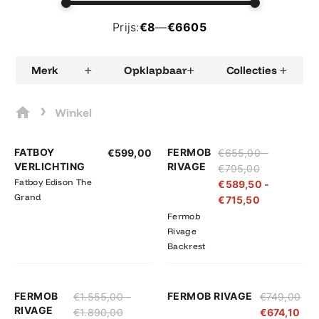
Prijs:
€8
—
€6605
+
+
+
Merk
Opklapbaar
Collecties
›
Winkel
Prijsklasse:
Prijsklasse:
FATBOY
FERMOB
€
599,00
€
655,00
-
€655,00
€589,50
VERLICHTING
RIVAGE
€
795,00
tot
tot
Fatboy Edison The
€
589,50
-
€795,00
€715,50
Grand
€
715,50
Fermob
Rivage
Backrest
Prijsklasse:
Prijsklasse:
FERMOB
FERMOB RIVAGE
€
1.555,00
-
€
749,00
€1.555,00
€1.399,50
RIVAGE
€
1.890,00
€
674,10
tot
tot