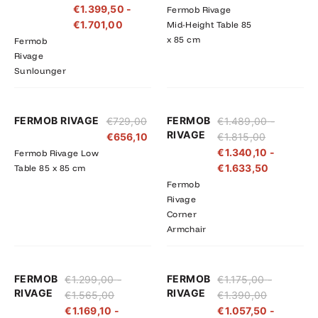
€
1.399,50
-
Fermob Rivage
€1.890,00
€1.701,00
€
1.701,00
Mid-Height Table 85
x 85 cm
Fermob
Rivage
Sunlounger
Prijsklasse:
Prijsklass
FERMOB RIVAGE
FERMOB
€
729,00
€
1.489,00
-
€1.489,00
€1.340,10
RIVAGE
€
656,10
€
1.815,00
tot
tot
€
1.340,10
-
Fermob Rivage Low
€1.815,00
€1.633,5
€
1.633,50
Table 85 x 85 cm
Fermob
Rivage
Corner
Armchair
Prijsklasse:
Prijsklasse:
Prijsklasse
Prijsklass
FERMOB
FERMOB
€
1.299,00
-
€
1.175,00
-
€1.299,00
€1.169,10
€1.175,00
€1.057,50
RIVAGE
RIVAGE
€
1.565,00
€
1.390,00
tot
tot
tot
tot
€
1.169,10
-
€
1.057,50
-
€1.565,00
€1.408,50
€1.390,00
€1.251,00