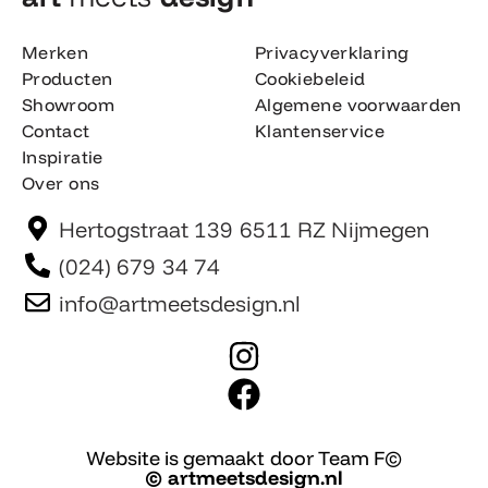
Merken
Privacyverklaring
Producten
Cookiebeleid
Showroom
Algemene voorwaarden
Contact
Klantenservice
Inspiratie
Over ons
Hertogstraat 139 6511 RZ Nijmegen
(024) 679 34 74
info@artmeetsdesign.nl
I
n
F
s
a
t
c
Website is gemaakt door Team F©
© artmeetsdesign.nl
a