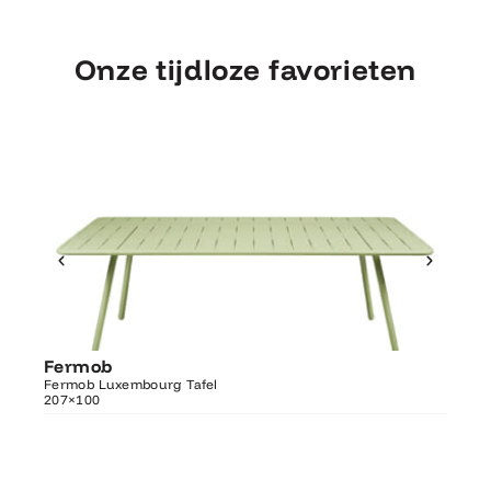
Onze tijdloze favorieten
Ontdek Fermob
Fermob
Fer
Luxembourg Tafel 207×100
Fermob Luxembourg Tafel
207×100
Fermo