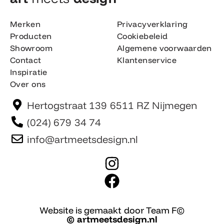
Merken
Privacyverklaring
Producten
Cookiebeleid
Showroom
Algemene voorwaarden
Contact
Klantenservice
Inspiratie
Over ons
Hertogstraat 139 6511 RZ Nijmegen
(024) 679 34 74
info@artmeetsdesign.nl
I
n
F
s
a
t
c
Website is gemaakt door Team F©
© artmeetsdesign.nl
a