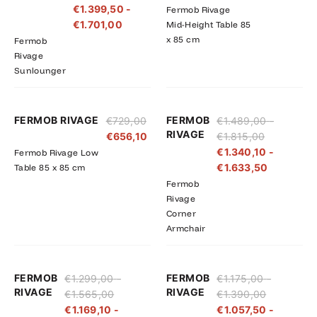
€
1.399,50
-
Fermob Rivage
€1.890,00
€1.701,00
€
1.701,00
Mid-Height Table 85
x 85 cm
Fermob
Rivage
Sunlounger
Prijsklasse:
Prijsklass
FERMOB RIVAGE
FERMOB
€
729,00
€
1.489,00
-
€1.489,00
€1.340,10
RIVAGE
€
656,10
€
1.815,00
tot
tot
€
1.340,10
-
Fermob Rivage Low
€1.815,00
€1.633,5
€
1.633,50
Table 85 x 85 cm
Fermob
Rivage
Corner
Armchair
Prijsklasse:
Prijsklasse:
Prijsklasse
Prijsklass
FERMOB
FERMOB
€
1.299,00
-
€
1.175,00
-
€1.299,00
€1.169,10
€1.175,00
€1.057,50
RIVAGE
RIVAGE
€
1.565,00
€
1.390,00
tot
tot
tot
tot
€
1.169,10
-
€
1.057,50
-
€1.565,00
€1.408,50
€1.390,00
€1.251,00