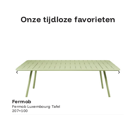
Onze tijdloze favorieten
Ontdek Fermob
Fermob
Fer
Luxembourg Tafel 207×100
Fermob Luxembourg Tafel
207×100
Fermo