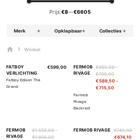
Prijs:
€8
—
€6605
+
+
+
Merk
Opklapbaar
Collecties
›
Winkel
Prijsklasse:
Prijsklasse:
FATBOY
FERMOB
€
599,00
€
655,00
-
€655,00
€589,50
VERLICHTING
RIVAGE
€
795,00
tot
tot
Fatboy Edison The
€
589,50
-
€795,00
€715,50
Grand
€
715,50
Fermob
Rivage
Backrest
Prijsklasse:
Prijsklasse:
FERMOB
FERMOB RIVAGE
€
1.555,00
-
€
749,00
€1.555,00
€1.399,50
RIVAGE
€
1.890,00
€
674,10
tot
tot