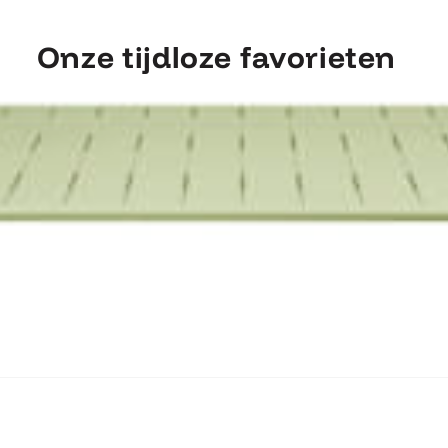
Onze tijdloze favorieten
ntdek Fermob Luxembourg Tafel 207×10