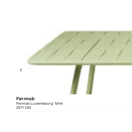
Fermob
O
Fermob Luxembourg Tafel
207×100