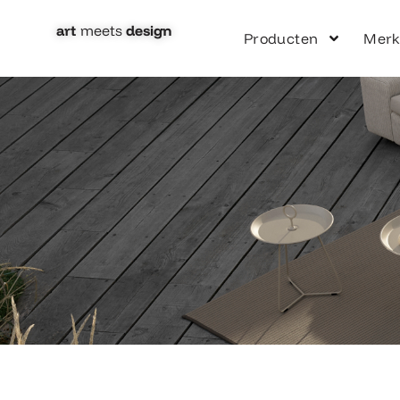
Ga
naar
art
meets
design​
Producten
Mer
de
inhoud