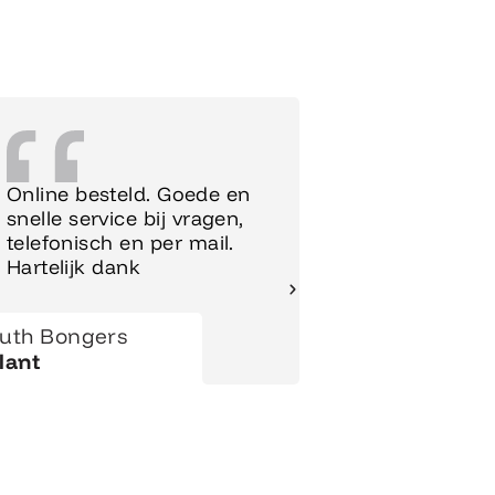
Online besteld. Goede en
Supersnell
snelle service bij vragen,
Meubels t
telefonisch en per mail.
meteen op
Hartelijk dank
gezet.
uth Bongers
Hanny
lant
Klant