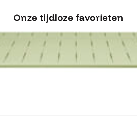
Onze tijdloze favorieten
ntdek Fermob Luxembourg Tafel 207×1