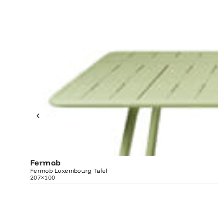
Fermob
O
Fermob Luxembourg Tafel
207×100