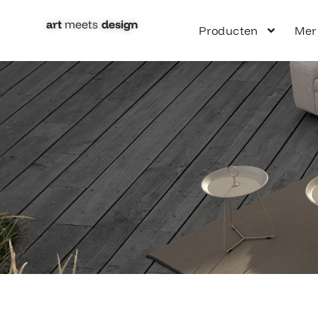
Ga
naar
art
meets
design​
Producten
Mer
de
inhoud