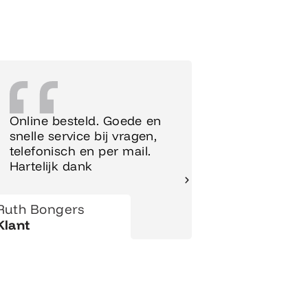
Online besteld. Goede en
Supersnel
snelle service bij vragen,
Meubels 
telefonisch en per mail.
meteen o
Hartelijk dank
gezet.
Ruth Bongers
Hanny
Klant
Klant