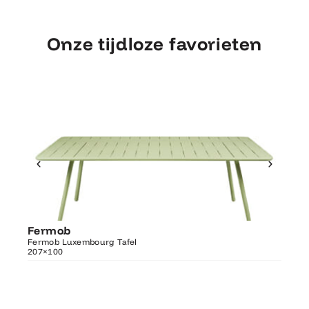
Onze tijdloze favorieten
Ontdek Fermob
Fermob
Fer
Luxembourg Tafel 207×100
Fermob Luxembourg Tafel
207×100
Fermo