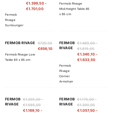
€
1.399,50
-
Fermob Rivage
€1.890,00
€1.701,00
€
1.701,00
Mid-Height Table 85
x 85 cm
Fermob
Rivage
Sunlounger
Prijsklasse:
Prijsklass
FERMOB RIVAGE
FERMOB
€
729,00
€
1.489,00
-
€1.489,00
€1.340,10
RIVAGE
€
656,10
€
1.815,00
tot
tot
€
1.340,10
-
Fermob Rivage Low
€1.815,00
€1.633,5
€
1.633,50
Table 85 x 85 cm
Fermob
Rivage
Corner
Armchair
Prijsklasse:
Prijsklasse:
Prijsklasse
Prijsklass
FERMOB
FERMOB
€
1.299,00
-
€
1.175,00
-
€1.299,00
€1.169,10
€1.175,00
€1.057,50
RIVAGE
RIVAGE
€
1.565,00
€
1.390,00
tot
tot
tot
tot
€
1.169,10
-
€
1.057,50
-
€1.565,00
€1.408,50
€1.390,00
€1.251,00