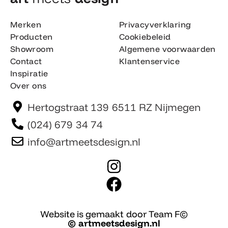
Merken
Privacyverklaring
Producten
Cookiebeleid
Showroom
Algemene voorwaarden
Contact
Klantenservice
Inspiratie
Over ons
Hertogstraat 139 6511 RZ Nijmegen
(024) 679 34 74
info@artmeetsdesign.nl
I
n
F
s
a
t
c
Website is gemaakt door Team F©
© artmeetsdesign.nl
a