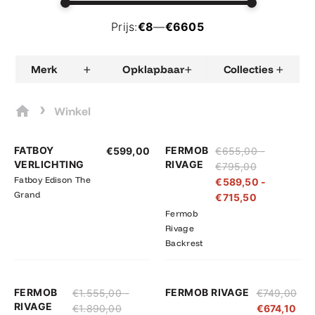
Prijs:
€8
—
€6605
+
+
+
Merk
Opklapbaar
Collecties
›
Winkel
Prijsklasse:
Prijsklasse:
FATBOY
FERMOB
€
599,00
€
655,00
-
€655,00
€589,50
VERLICHTING
RIVAGE
€
795,00
tot
tot
Fatboy Edison The
€
589,50
-
€795,00
€715,50
Grand
€
715,50
Fermob
Rivage
Backrest
Prijsklasse:
Prijsklasse:
FERMOB
FERMOB RIVAGE
€
1.555,00
-
€
749,00
€1.555,00
€1.399,50
RIVAGE
€
1.890,00
€
674,10
tot
tot