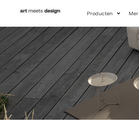
Ga
naar
art
meets
design​
Producten
Mer
de
inhoud