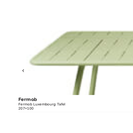
Fermob
O
Fermob Luxembourg Tafel
207×100