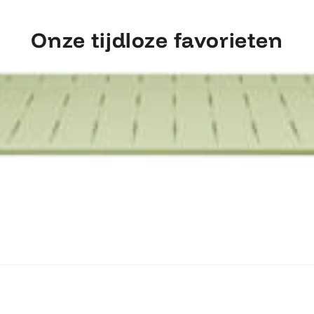
Onze tijdloze favorieten
ntdek Fermob Luxembourg Tafel 207×1