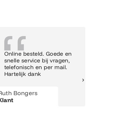
Online besteld. Goede en
Supersnel
snelle service bij vragen,
Meubels 
telefonisch en per mail.
meteen o
Hartelijk dank
gezet.
Ruth Bongers
Hanny
Klant
Klant