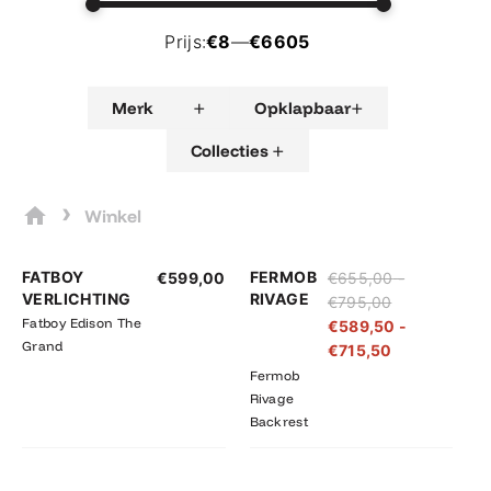
Prijs:
€8
—
€6605
+
+
Merk
Opklapbaar
+
Collecties
›
Winkel
Prijsklasse:
Prijsklasse:
FATBOY
FERMOB
€
599,00
€
655,00
-
€655,00
€589,50
VERLICHTING
RIVAGE
€
795,00
tot
tot
Fatboy Edison The
€
589,50
-
€795,00
€715,50
Grand
€
715,50
Fermob
Rivage
Backrest
Prijsklasse:
Prijsklasse: