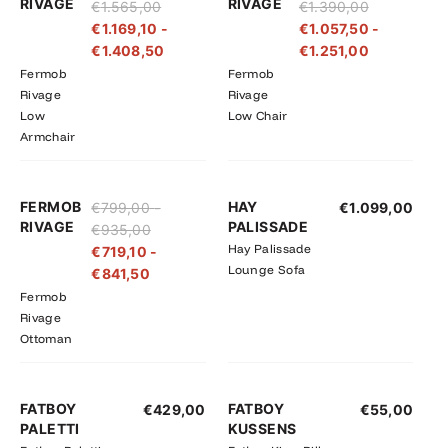
RIVAGE
RIVAGE
€
1.565,00
€
1.390,00
tot
tot
tot
tot
€
1.169,10
-
€
1.057,50
-
€1.565,00
€1.408,50
€1.390,00
€1.251,00
€
1.408,50
€
1.251,00
Fermob
Fermob
Rivage
Rivage
Low
Low Chair
Armchair
Prijsklasse:
Prijsklasse:
FERMOB
HAY
€
799,00
-
€
1.099,00
€719,10
€799,00
RIVAGE
PALISSADE
€
935,00
tot
tot
Hay Palissade
€
719,10
-
€841,50
€935,00
Lounge Sofa
€
841,50
Fermob
Rivage
Ottoman
FATBOY
FATBOY
€
429,00
€
55,00
PALETTI
KUSSENS