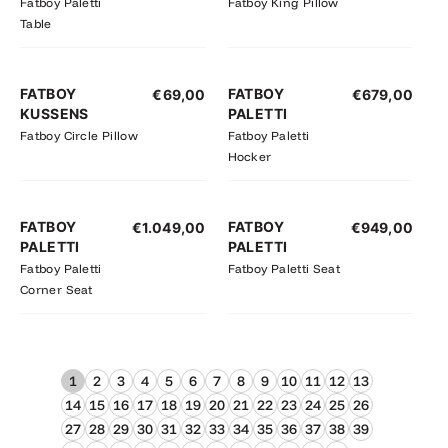
Fatboy Paletti
Fatboy King Pillow
Table
FATBOY
FATBOY
€
69,00
€
679,00
KUSSENS
PALETTI
Fatboy Circle Pillow
Fatboy Paletti
Hocker
FATBOY
FATBOY
€
1.049,00
€
949,00
PALETTI
PALETTI
Fatboy Paletti
Fatboy Paletti Seat
Corner Seat
1
2
3
4
5
6
7
8
9
10
11
12
13
14
15
16
17
18
19
20
21
22
23
24
25
26
27
28
29
30
31
32
33
34
35
36
37
38
39