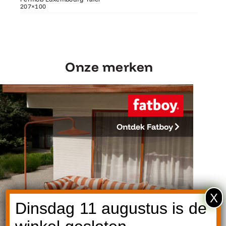
207×100
207×100
Fermob 
Onze merken
Ontdek Fatboy
X
Dinsdag 11 augustus is de