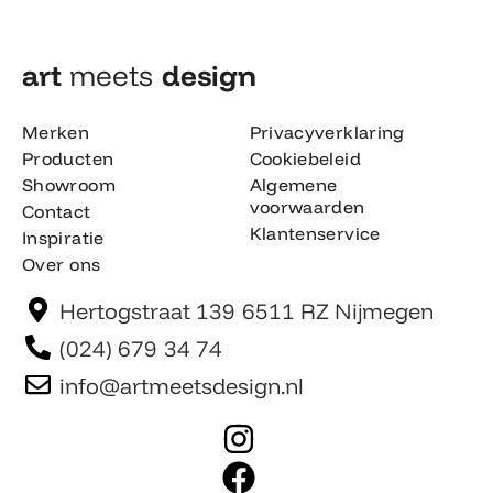
art
meets
design​
Merken
Privacyverklaring
Producten
Cookiebeleid
Showroom
Algemene
voorwaarden
Contact
Klantenservice
Inspiratie
Over ons
Hertogstraat 139 6511 RZ Nijmegen
(024) 679 34 74
info@artmeetsdesign.nl
I
n
F