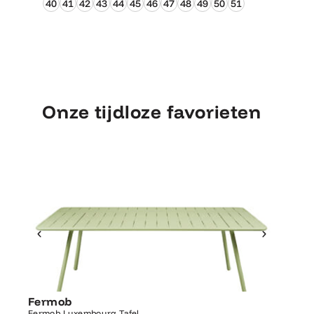
40
41
42
43
44
45
46
47
48
49
50
51
Onze tijdloze favorieten
Ontdek Fermob
Luxembourg Tafel
Fermob
Fermo
Fermob Luxembourg Tafel