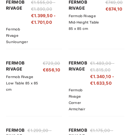
FERMOB
FERMOB
€
1.555,00
-
€
749,00
€1.555,00
€1.399,50
RIVAGE
RIVAGE
€
1.890,00
€
674,10
tot
tot
€
1.399,50
-
Fermob Rivage
€1.890,00
€1.701,00
€
1.701,00
Mid-Height Table
85 x 85 cm
Fermob
Rivage
Sunlounger
Prijsklasse:
Prijsklasse
FERMOB
FERMOB
€
729,00
€
1.489,00
-
€1.489,00
€1.340,10
RIVAGE
RIVAGE
€
656,10
€
1.815,00
tot
tot
€
1.340,10
-
Fermob Rivage
€1.815,00
€1.633,50
€
1.633,50
Low Table 85 x 85
cm
Fermob
Rivage
Corner
Armchair
Prijsklasse:
Prijsklasse:
Prijsklasse:
Prijsklasse
FERMOB
FERMOB
€
1.299,00
-
€
1.175,00
-
€1.299,00
€1.169,10
€1.175,00
€1.057,50