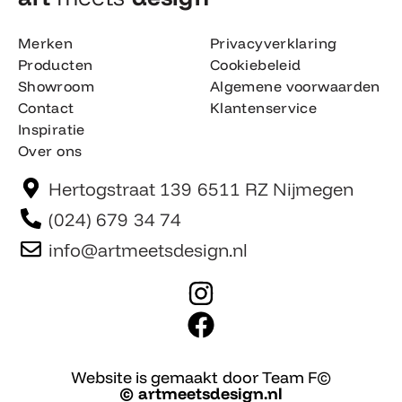
Merken
Privacyverklaring
Producten
Cookiebeleid
Showroom
Algemene voorwaarden
Contact
Klantenservice
Inspiratie
Over ons
Hertogstraat 139 6511 RZ Nijmegen
(024) 679 34 74
info@artmeetsdesign.nl
I
n
F
s
a
t
c
Website is gemaakt door Team F©
© artmeetsdesign.nl
a