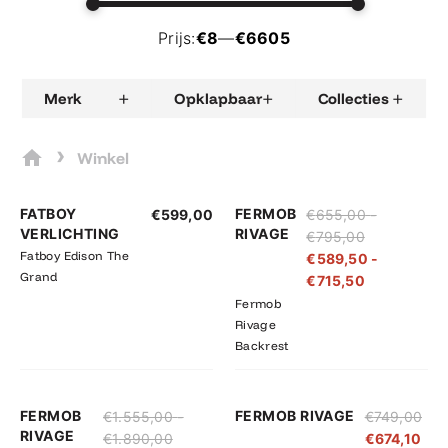
Prijs:
€8
—
€6605
+
+
+
Merk
Opklapbaar
Collecties
›
Winkel
Prijsklasse:
Prijsklasse:
FATBOY
FERMOB
€
599,00
€
655,00
-
€655,00
€589,50
VERLICHTING
RIVAGE
€
795,00
tot
tot
Fatboy Edison The
€
589,50
-
€795,00
€715,50
Grand
€
715,50
Fermob
Rivage
Backrest
Prijsklasse:
Prijsklasse:
FERMOB
FERMOB RIVAGE
€
1.555,00
-
€
749,00
€1.555,00
€1.399,50
RIVAGE
€
1.890,00
€
674,10
tot
tot