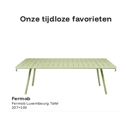
Onze tijdloze favorieten
Ontdek Fermob
Fermob
Fer
Luxembourg Tafel 207×100
Fermob Luxembourg Tafel
207×100
Fermo