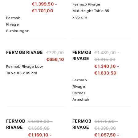
€
1.399,50
-
Fermob Rivage
€1.890,00
€1.701,00
€
1.701,00
Mid-Height Table 85
x 85 cm
Fermob
Rivage
Sunlounger
Prijsklasse:
Prijsklass
FERMOB RIVAGE
FERMOB
€
729,00
€
1.489,00
-
€1.489,00
€1.340,10
RIVAGE
€
656,10
€
1.815,00
tot
tot
€
1.340,10
-
Fermob Rivage Low
€1.815,00
€1.633,5
€
1.633,50
Table 85 x 85 cm
Fermob
Rivage
Corner
Armchair
Prijsklasse:
Prijsklasse:
Prijsklasse
Prijsklass
FERMOB
FERMOB
€
1.299,00
-
€
1.175,00
-
€1.299,00
€1.169,10
€1.175,00
€1.057,50
RIVAGE
RIVAGE
€
1.565,00
€
1.390,00
tot
tot
tot
tot
€
1.169,10
-
€
1.057,50
-
€1.565,00
€1.408,50
€1.390,00
€1.251,00