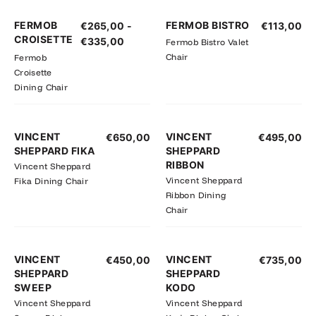
Prijsklasse:
NIEUW
FERMOB
FERMOB BISTRO
€
265,00
-
€
113,00
€265,00
CROISETTE
€
335,00
Fermob Bistro Valet
tot
Chair
Fermob
€335,00
Croisette
Dining Chair
VINCENT
VINCENT
€
650,00
€
495,00
SHEPPARD FIKA
SHEPPARD
RIBBON
Vincent Sheppard
Vincent Sheppard
Fika Dining Chair
Ribbon Dining
Chair
VINCENT
VINCENT
€
450,00
€
735,00
SHEPPARD
SHEPPARD
SWEEP
KODO
Vincent Sheppard
Vincent Sheppard