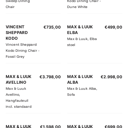
Sweep Dining
Kodo Dining Chair -
Chair
Dune White
VINCENT
MAX & LUUK
€
735,00
€
499,00
SHEPPARD
ELBA
KODO
Max & Luuk, Elba
Vincent Sheppard
stoel
Kodo Dining Chair -
Fossil Grey
MAX & LUUK
MAX & LUUK
€
3.798,00
€
2.998,00
AVELLINO
ALBA
Max & Luuk
Max & Luuk Alba,
Avellino,
Sofa
Hangfauteuil
incl. standaard
MAX & LUUK
MAX & LUUK
€
1.598,00
€
699,00