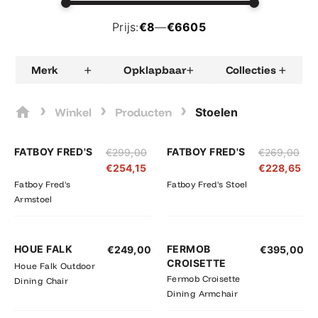
Prijs:
€8
—
€6605
+
+
+
Merk
Opklapbaar
Collecties
›
›
›
Winkel
Producten
Stoelen
FATBOY FRED'S
FATBOY FRED'S
€
299,00
€
269,00
€
254,15
€
228,65
Fatboy Fred's
Fatboy Fred's Stoel
Armstoel
HOUE FALK
FERMOB
€
249,00
€
395,00
CROISETTE
Houe Falk Outdoor
Fermob Croisette
Dining Chair
Dining Armchair