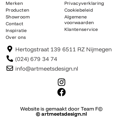
Merken
Privacyverklaring
Producten
Cookiebeleid
Showroom
Algemene
voorwaarden
Contact
Klantenservice
Inspiratie
Over ons
Hertogstraat 139 6511 RZ Nijmegen
(024) 679 34 74
info@artmeetsdesign.nl
I
n
F
s
a
t
c
Website is gemaakt door Team F©
© artmeetsdesign.nl
a
e
g
b