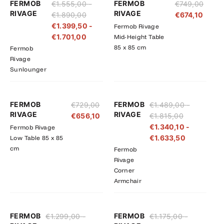
FERMOB
FERMOB
€
1.555,00
-
€
749,00
€1.555,00
€1.399,50
RIVAGE
RIVAGE
€
1.890,00
€
674,10
tot
tot
€
1.399,50
-
Fermob Rivage
€1.890,00
€1.701,00
€
1.701,00
Mid-Height Table
85 x 85 cm
Fermob
Rivage
Sunlounger
Prijsklasse:
Prijsklasse
FERMOB
FERMOB
€
729,00
€
1.489,00
-
€1.489,00
€1.340,10
RIVAGE
RIVAGE
€
656,10
€
1.815,00
tot
tot
€
1.340,10
-
Fermob Rivage
€1.815,00
€1.633,50
€
1.633,50
Low Table 85 x 85
cm
Fermob
Rivage
Corner
Armchair
Prijsklasse:
Prijsklasse:
Prijsklasse:
Prijsklasse
FERMOB
FERMOB
€
1.299,00
-
€
1.175,00
-
€1.299,00
€1.169,10
€1.175,00
€1.057,50