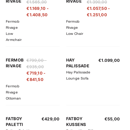
RIVAGE
RIVAGE
€
1.565,00
€
1.390,00
tot
tot
tot
tot
€
1.169,10
-
€
1.057,50
-
€1.565,00
€1.408,50
€1.390,00
€1.251,00
€
1.408,50
€
1.251,00
Fermob
Fermob
Rivage
Rivage
Low
Low Chair
Armchair
Prijsklasse:
Prijsklasse:
FERMOB
HAY
€
799,00
-
€
1.099,00
€719,10
€799,00
RIVAGE
PALISSADE
€
935,00
tot
tot
Hay Palissade
€
719,10
-
€841,50
€935,00
Lounge Sofa
€
841,50
Fermob
Rivage
Ottoman
FATBOY
FATBOY
€
429,00
€
55,00
PALETTI
KUSSENS