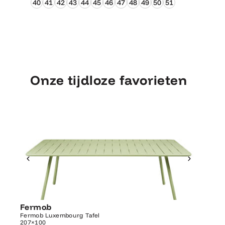
40
41
42
43
44
45
46
47
48
49
50
51
Onze tijdloze favorieten
Ontdek Fermob
Luxembourg Tafel
Fermob
Fermo
207×100
Fermob Luxembourg Tafel
207×100
Fermob 