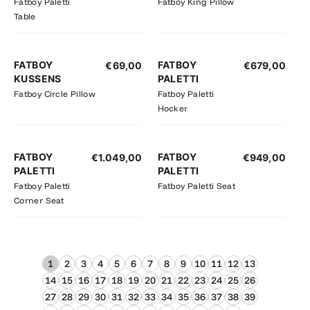
Fatboy Paletti
Fatboy King Pillow
Table
FATBOY
FATBOY
€
69,00
€
679,00
KUSSENS
PALETTI
Fatboy Circle Pillow
Fatboy Paletti
Hocker
FATBOY
FATBOY
€
1.049,00
€
949,00
PALETTI
PALETTI
Fatboy Paletti
Fatboy Paletti Seat
Corner Seat
1
2
3
4
5
6
7
8
9
10
11
12
13
14
15
16
17
18
19
20
21
22
23
24
25
26
27
28
29
30
31
32
33
34
35
36
37
38
39