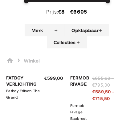
Prijs:
€8
—
€6605
+
+
Merk
Opklapbaar
+
Collecties
›
Winkel
Prijsklasse:
Prijsklasse:
FATBOY
FERMOB
€
599,00
€
655,00
-
€655,00
€589,50
VERLICHTING
RIVAGE
€
795,00
tot
tot
Fatboy Edison The
€
589,50
-
€795,00
€715,50
Grand
€
715,50
Fermob
Rivage
Backrest
Prijsklasse:
Prijsklasse: