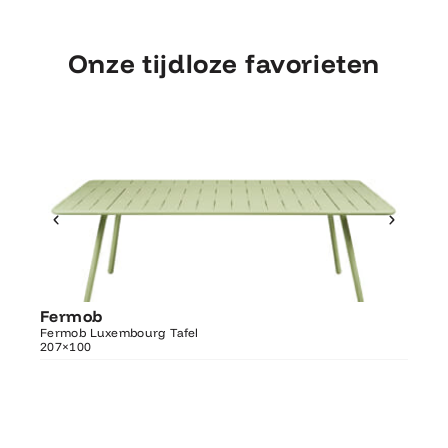
Onze tijdloze favorieten
Ontdek Fermob
Fermob
Fer
Luxembourg Tafel 207×100
Fermob Luxembourg Tafel
207×100
Fermo