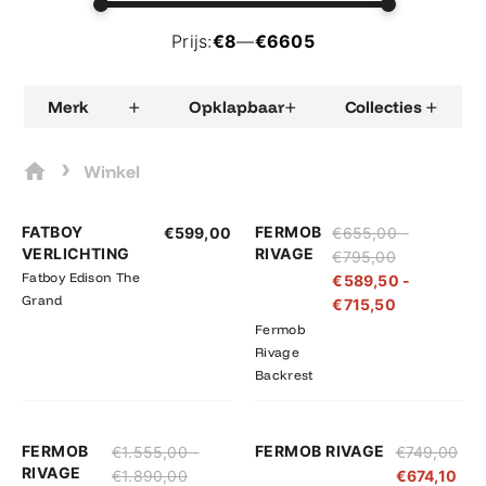
Prijs:
€8
—
€6605
+
+
+
Merk
Opklapbaar
Collecties
›
Winkel
Prijsklasse:
Prijsklasse:
FATBOY
FERMOB
€
599,00
€
655,00
-
€655,00
€589,50
VERLICHTING
RIVAGE
€
795,00
tot
tot
Fatboy Edison The
€
589,50
-
€795,00
€715,50
Grand
€
715,50
Fermob
Rivage
Backrest
Prijsklasse:
Prijsklasse:
FERMOB
FERMOB RIVAGE
€
1.555,00
-
€
749,00
€1.555,00
€1.399,50
RIVAGE
€
1.890,00
€
674,10
tot
tot