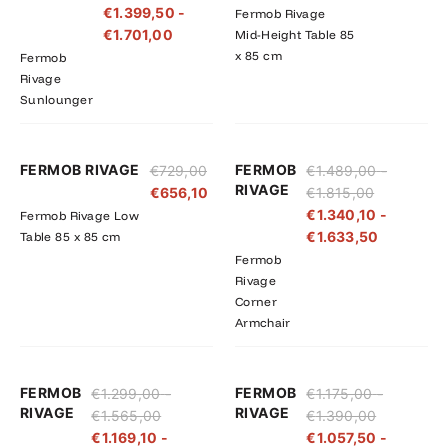
€
1.399,50
-
Fermob Rivage
€1.890,00
€1.701,00
€
1.701,00
Mid-Height Table 85
x 85 cm
Fermob
Rivage
Sunlounger
Prijsklasse:
Prijsklass
FERMOB RIVAGE
FERMOB
€
729,00
€
1.489,00
-
€1.489,00
€1.340,10
RIVAGE
€
656,10
€
1.815,00
tot
tot
€
1.340,10
-
Fermob Rivage Low
€1.815,00
€1.633,5
€
1.633,50
Table 85 x 85 cm
Fermob
Rivage
Corner
Armchair
Prijsklasse:
Prijsklasse:
Prijsklasse
Prijsklass
FERMOB
FERMOB
€
1.299,00
-
€
1.175,00
-
€1.299,00
€1.169,10
€1.175,00
€1.057,50
RIVAGE
RIVAGE
€
1.565,00
€
1.390,00
tot
tot
tot
tot
€
1.169,10
-
€
1.057,50
-
€1.565,00
€1.408,50
€1.390,00
€1.251,00