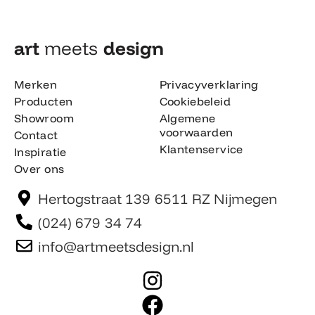
art
meets
design​
Merken
Privacyverklaring
Producten
Cookiebeleid
Showroom
Algemene
voorwaarden
Contact
Klantenservice
Inspiratie
Over ons
Hertogstraat 139 6511 RZ Nijmegen
(024) 679 34 74
info@artmeetsdesign.nl
I
n
F