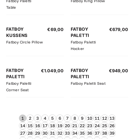
Fatboy Paletti
Fatboy King Pillow
Table
FATBOY
FATBOY
€
69,00
€
679,00
KUSSENS
PALETTI
Fatboy Circle Pillow
Fatboy Paletti
Hocker
FATBOY
FATBOY
€
1.049,00
€
949,00
PALETTI
PALETTI
Fatboy Paletti
Fatboy Paletti Seat
Corner Seat
1
2
3
4
5
6
7
8
9
10
11
12
13
14
15
16
17
18
19
20
21
22
23
24
25
26
27
28
29
30
31
32
33
34
35
36
37
38
39