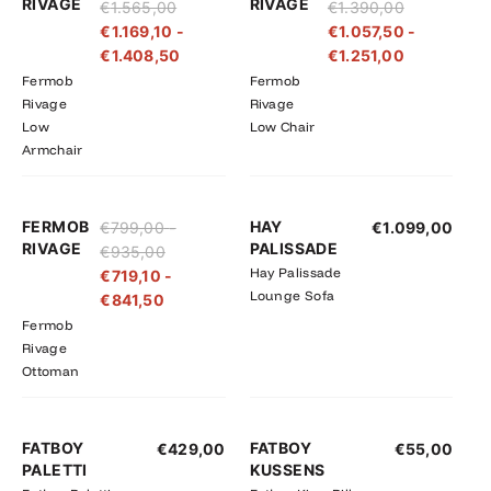
RIVAGE
RIVAGE
€
1.565,00
€
1.390,00
tot
tot
tot
tot
€
1.169,10
-
€
1.057,50
-
€1.565,00
€1.408,50
€1.390,00
€1.251,00
€
1.408,50
€
1.251,00
Fermob
Fermob
Rivage
Rivage
Low
Low Chair
Armchair
Prijsklasse:
Prijsklasse:
FERMOB
HAY
€
799,00
-
€
1.099,00
€719,10
€799,00
RIVAGE
PALISSADE
€
935,00
tot
tot
Hay Palissade
€
719,10
-
€841,50
€935,00
Lounge Sofa
€
841,50
Fermob
Rivage
Ottoman
FATBOY
FATBOY
€
429,00
€
55,00
PALETTI
KUSSENS