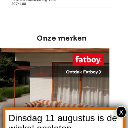
207×100
207×100
Fermob 
Onze merken
Ontdek Fatboy
X
Dinsdag 11 augustus is de