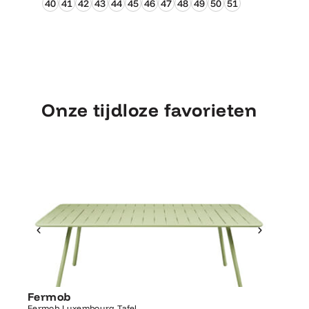
40
41
42
43
44
45
46
47
48
49
50
51
Onze tijdloze favorieten
Ontdek Fermob
Luxembourg Tafel
Fermob
Fermo
Fermob Luxembourg Tafel