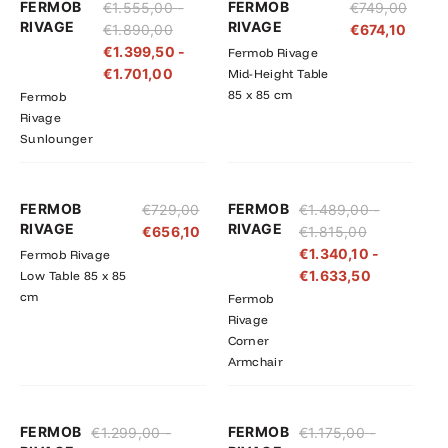
FERMOB
FERMOB
€
1.555,00
-
€
749,00
€1.555,00
€1.399,50
RIVAGE
RIVAGE
€
1.890,00
€
674,10
tot
tot
€
1.399,50
-
Fermob Rivage
€1.890,00
€1.701,00
€
1.701,00
Mid-Height Table
85 x 85 cm
Fermob
Rivage
Sunlounger
Prijsklasse:
Prijsklasse
FERMOB
FERMOB
€
729,00
€
1.489,00
-
€1.489,00
€1.340,10
RIVAGE
RIVAGE
€
656,10
€
1.815,00
tot
tot
€
1.340,10
-
Fermob Rivage
€1.815,00
€1.633,50
€
1.633,50
Low Table 85 x 85
cm
Fermob
Rivage
Corner
Armchair
Prijsklasse:
Prijsklasse:
Prijsklasse:
Prijsklasse
FERMOB
FERMOB
€
1.299,00
-
€
1.175,00
-
€1.299,00
€1.169,10
€1.175,00
€1.057,50