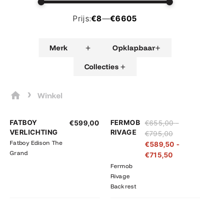
Prijs:
€8
—
€6605
+
+
Merk
Opklapbaar
+
Collecties
›
Winkel
Prijsklasse:
Prijsklasse:
FATBOY
FERMOB
€
599,00
€
655,00
-
€655,00
€589,50
VERLICHTING
RIVAGE
€
795,00
tot
tot
Fatboy Edison The
€
589,50
-
€795,00
€715,50
Grand
€
715,50
Fermob
Rivage
Backrest
Prijsklasse:
Prijsklasse: